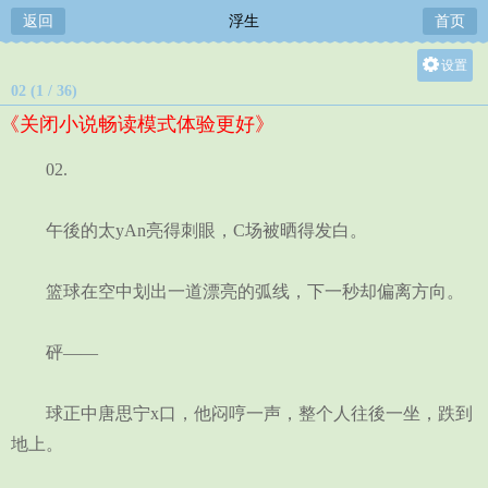
返回
浮生
首页
设置
02 (1 / 36)
关灯
《关闭小说畅读模式体验更好》
大
中
02.
小
午後的太yAn亮得刺眼，C场被晒得发白。
篮球在空中划出一道漂亮的弧线，下一秒却偏离方向。
砰——
球正中唐思宁x口，他闷哼一声，整个人往後一坐，跌到
地上。