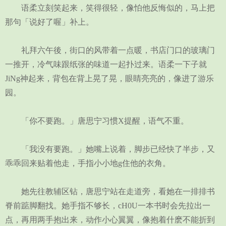
语柔立刻笑起来，笑得很轻，像怕他反悔似的，马上把
那句「说好了喔」补上。
礼拜六午後，街口的风带着一点暖，书店门口的玻璃门
一推开，冷气味跟纸张的味道一起扑过来。语柔一下子就
JiNg神起来，背包在背上晃了晃，眼睛亮亮的，像进了游乐
园。
「你不要跑。」唐思宁习惯X提醒，语气不重。
「我没有要跑。」她嘴上说着，脚步已经快了半步，又
乖乖回来贴着他走，手指小小地g住他的衣角。
她先往教辅区钻，唐思宁站在走道旁，看她在一排排书
脊前踮脚翻找。她手指不够长，cH0U一本书时会先拉出一
点，再用两手抱出来，动作小心翼翼，像抱着什麽不能折到