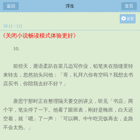
返回
浮生
首页
设置
10 (1 / 12)
关灯
《关闭小说畅读模式体验更好》
大
中
10.
小
前些天，唐语柔趴在茶几边写作业，铅笔夹在指缝里转
来转去，忽然抬头问他：「哥，礼拜六你有空吗？我想去书
店买书，你陪我去好不好？」
唐思宁那时正在整理隔天要交的讲义，听见「书店」两
个字，笔尖停了一下。他看了眼班表，刚好是晚班，白天还
空着，就「嗯」了一声：「可以啊。中午吃完饭再去，走路
不会太热。」