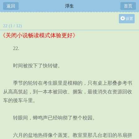
返回
浮生
首页
设置
22 (1 / 12)
关灯
《关闭小说畅读模式体验更好》
大
中
22.
小
时间被按下了快转键。
季节的轮转在考生眼里是模糊的，只有桌上那叠参考书
从高高筑起，到一本本被回收、捆紮，最後消失在资源回收
车的後车斗里。
转眼间，蝉鸣声已经响彻了整个校园。
六月的盆地热得像个蒸笼。教室里那几台老旧的吊扇拼