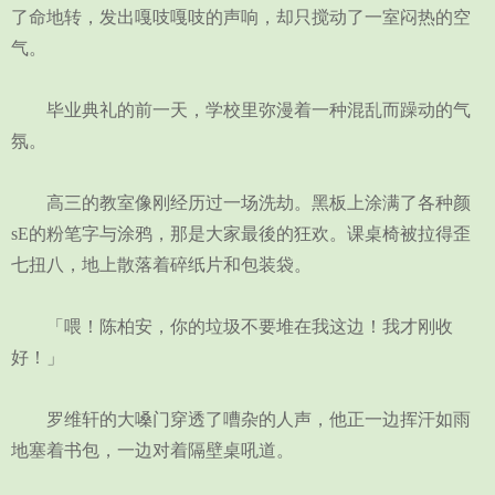
了命地转，发出嘎吱嘎吱的声响，却只搅动了一室闷热的空
气。
毕业典礼的前一天，学校里弥漫着一种混乱而躁动的气
氛。
高三的教室像刚经历过一场洗劫。黑板上涂满了各种颜
sE的粉笔字与涂鸦，那是大家最後的狂欢。课桌椅被拉得歪
七扭八，地上散落着碎纸片和包装袋。
「喂！陈柏安，你的垃圾不要堆在我这边！我才刚收
好！」
罗维轩的大嗓门穿透了嘈杂的人声，他正一边挥汗如雨
地塞着书包，一边对着隔壁桌吼道。