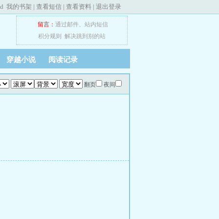
ed
我的书架
|
查看短信
|
查看资料
|
退出登录
留言：
通过邮件
、
站内短信
积分规则
解决跳到别的站
穿越小说
阅读记录
翻页
夜间