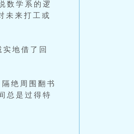
说数学系的逻
对未来打工或
实地借了回
隔绝周围翻书
间总是过得特