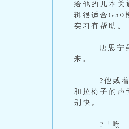
给他的几本关
辑很适合Ga
实习有帮助。
唐思宁虽然
来。
?他戴着耳
和拉椅子的声
别快。
?「嗡—