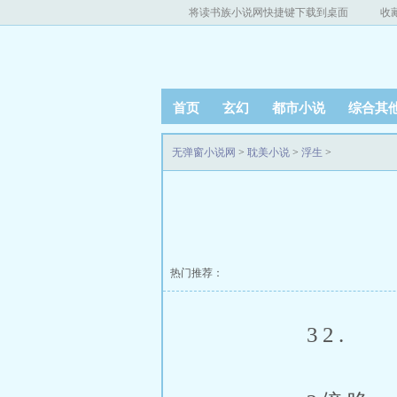
将读书族小说网快捷键下载到桌面
收
首页
玄幻
都市小说
综合其
无弹窗小说网
>
耽美小说
>
浮生
>
热门推荐：
32.