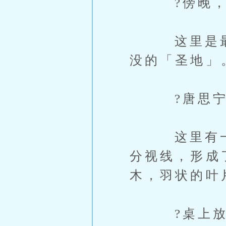
?傍晚，T
这里是最安
没的「圣地」
?唐思宁习
这里有一根
分视线，形成
木，羽状的叶
?桌上放着