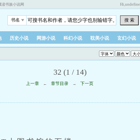
Hi,
undefin
藏读书族小说网
搜 索
书名
他
历史小说
网游小说
科幻小说
耽美小说
玄幻小说
32 (1 / 14)
上一章
章节目录
下一页
←
→