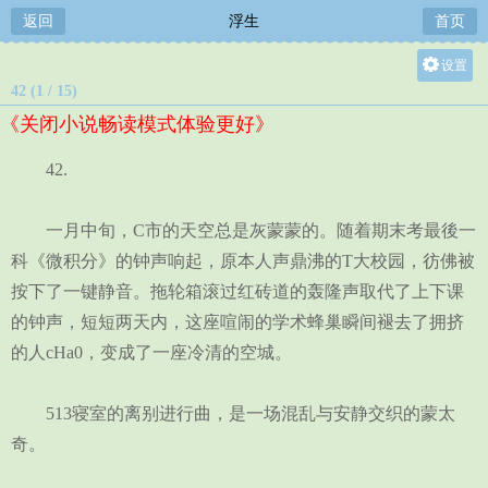
返回
浮生
首页
设置
42 (1 / 15)
关灯
《关闭小说畅读模式体验更好》
大
中
42.
小
一月中旬，C市的天空总是灰蒙蒙的。随着期末考最後一
科《微积分》的钟声响起，原本人声鼎沸的T大校园，彷佛被
按下了一键静音。拖轮箱滚过红砖道的轰隆声取代了上下课
的钟声，短短两天内，这座喧闹的学术蜂巢瞬间褪去了拥挤
的人cHa0，变成了一座冷清的空城。
513寝室的离别进行曲，是一场混乱与安静交织的蒙太
奇。