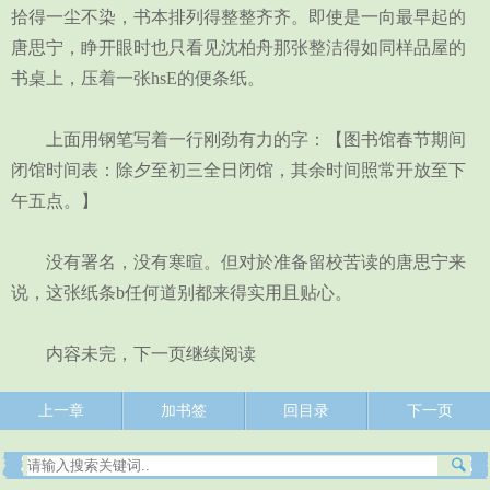
拾得一尘不染，书本排列得整整齐齐。即使是一向最早起的
唐思宁，睁开眼时也只看见沈柏舟那张整洁得如同样品屋的
书桌上，压着一张hsE的便条纸。
上面用钢笔写着一行刚劲有力的字：【图书馆春节期间
闭馆时间表：除夕至初三全日闭馆，其余时间照常开放至下
午五点。】
没有署名，没有寒暄。但对於准备留校苦读的唐思宁来
说，这张纸条b任何道别都来得实用且贴心。
内容未完，下一页继续阅读
上一章
加书签
回目录
下一页