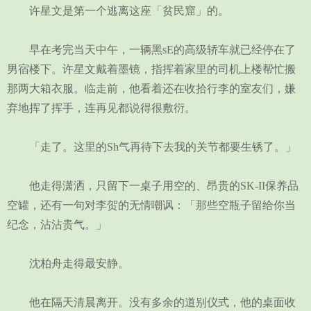
许星文是第一个逃离这座「贫民窟」的。
早在考完当天中午，一辆黑sE的高级轿车就已经停在了
男宿楼下。许星文戴着墨镜，指挥着家里的司机上楼帮忙搬
那两大箱衣服。临走前，他看着还在收拾行李的室友们，嫌
弃地挥了挥手，连再见都说得很敷衍。
「走了。这里的Sh气再待下去我的关节都要生锈了。」
他走得潇洒，只留下一桌子用空的、昂贵的SK-II保养品
空罐，还有一句对李贺的无情嘲讽：「那些空瓶子留给你当
纪念，沾沾贵气。」
沈柏舟走得最安静。
他在隔天清晨离开。没有多余的道别仪式，他的桌面收