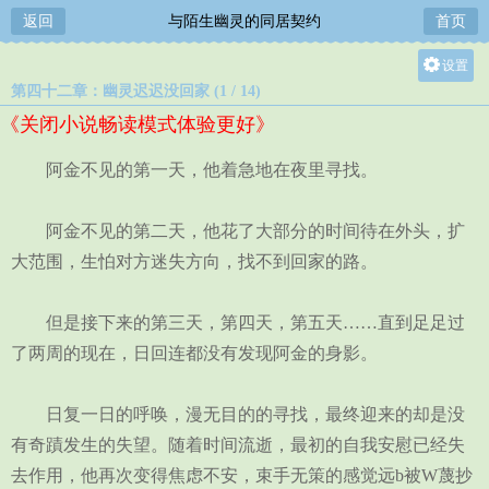
返回
与陌生幽灵的同居契约
首页
设置
第四十二章：幽灵迟迟没回家 (1 / 14)
关灯
《关闭小说畅读模式体验更好》
大
中
阿金不见的第一天，他着急地在夜里寻找。
小
阿金不见的第二天，他花了大部分的时间待在外头，扩
大范围，生怕对方迷失方向，找不到回家的路。
但是接下来的第三天，第四天，第五天……直到足足过
了两周的现在，日回连都没有发现阿金的身影。
日复一日的呼唤，漫无目的的寻找，最终迎来的却是没
有奇蹟发生的失望。随着时间流逝，最初的自我安慰已经失
去作用，他再次变得焦虑不安，束手无策的感觉远b被W蔑抄