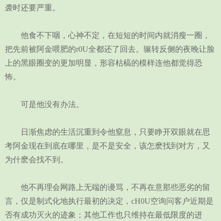
袭时还要严重。
他食不下咽，心神不定，在短短的时间内就消瘦一圈，
把先前被阿金喂肥的r0U全都还了回去。辗转反侧的夜晚让脸
上的黑眼圈变的更加明显，形容枯槁的模样连他都觉得恐
怖。
可是他没有办法。
日渐焦虑的生活沉重到令他窒息，只要睁开双眼就在思
考阿金现在到底在哪里，是不是安全，该怎麽找到对方，又
为什麽会找不到。
他不再理会网路上无端的谩骂，不再在意那些恶劣的留
言，仅是制式化地执行最初的决定，cH0U空询问客户近期是
否有成功灭火的迹象；其他工作也只维持在最低限度的进