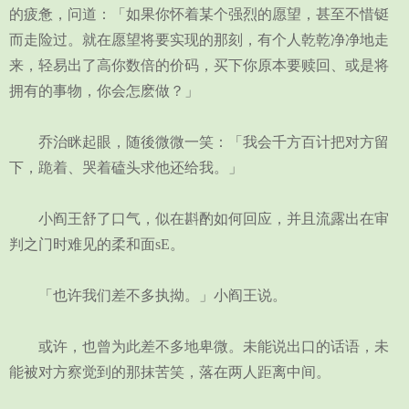
的疲惫，问道：「如果你怀着某个强烈的愿望，甚至不惜铤
而走险过。就在愿望将要实现的那刻，有个人乾乾净净地走
来，轻易出了高你数倍的价码，买下你原本要赎回、或是将
拥有的事物，你会怎麽做？」
乔治眯起眼，随後微微一笑：「我会千方百计把对方留
下，跪着、哭着磕头求他还给我。」
小阎王舒了口气，似在斟酌如何回应，并且流露出在审
判之门时难见的柔和面sE。
「也许我们差不多执拗。」小阎王说。
或许，也曾为此差不多地卑微。未能说出口的话语，未
能被对方察觉到的那抹苦笑，落在两人距离中间。