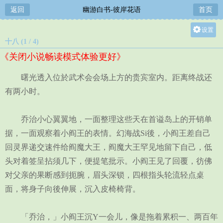
返回
幽游白书-彼岸花语
首页
设置
十八 (1 / 4)
关灯
《关闭小说畅读模式体验更好》
大
中
曙光透入位於武术会会场上方的贵宾室内。距离终战还
小
有两小时。
乔治小心翼翼地，一面整理这些天在首谥岛上的开销单
据，一面观察着小阎王的表情。幻海战Si後，小阎王差自己
回灵界递交速件给阎魔大王，阎魔大王罕见地留下自己，低
头对着签呈拈须几下，便提笔批示。小阎王见了回覆，彷佛
对父亲的果断感到扼腕，眉头深锁，四根指头轮流轻点桌
面，将身子向後伸展，沉入皮椅椅背。
「乔治，」小阎王沉Y一会儿，像是拖着累积一、两百年