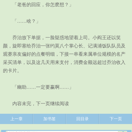
「老爸的回应，你怎麽想？」
「……啥？」
乔治放下单据，一脸疑惑地望着上司。小阎王还以笑
颜，旋即塞给乔治一张约莫八个掌心长、记满浦饭队队员及
观赛亲友偏好的点餐明细，下接一串看来属单位规模的名产
采买清单，以及这几天用来支付，消费金额远超过乔治收入
的卡片。
「幽助……一定要赢啊……」
内容未完，下一页继续阅读
上一章
加书签
回目录
下一页