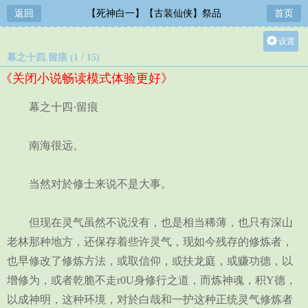
返回
【死神白一】【古装仙侠】祭品
首页
设置
幕之十四.留痕 (1 / 15)
关灯
《关闭小说畅读模式体验更好》
大
中
幕之十四·留痕
小
南海很远。
当然对於修士来说不是大事。
但现在灵气虽然不说没有，也是相当稀薄，也只有深山
老林那种地方，还保存着些许灵气，现如今残存的修炼者，
也早修改了修炼方法，或取信仰，或扶龙庭，或赚功德，以
增修为，或者乾脆不走r0U身修行之道，而炼神魂，积Y德，
以成神明，这种环境，对於白哉和一护这种正统灵气修炼者