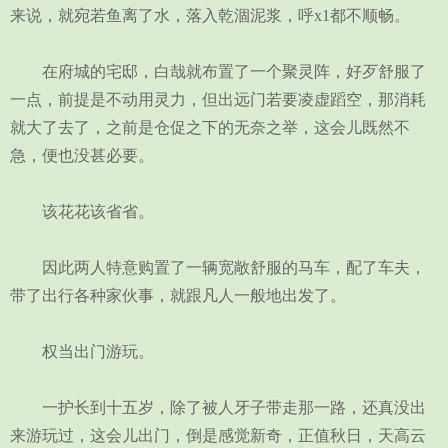
来说，就宛若鱼离了水，落入乾涸泥浆，呼x1都不顺畅。
在府城的宅邸，白哉就布置了一个聚灵阵，好歹舒服了
一点，前提是不动用灵力，但出远门若要凌虚蹈空，那消耗
就大了去了，之前是仓促之下的无奈之举，这会儿既然不
急，便也没甚必要。
该花花该省省。
因此两人特意购置了一辆宽敞舒服的马车，配了车夫，
带了出行各种家伙事，就跟凡人一般地出发了。
权当出门游玩。
一护长到十五岁，除了被人牙子带走那一路，还真没出
来游玩过，这会儿出门，倒是感觉新奇，正值秋日，天高云