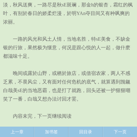
淡，秋风送爽，一路尽是秋sE斑斓，那金h的银杏，霜红的枫
叶，有别於春日的娇柔烂漫，於明YAn夺目间又有种飒爽的
浓丽。
一路的风光和风土人情，当地名胜，特sE美食，不缺金
银的行旅，果然极为惬意，何况是跟心悦的人一起，做什麽
都滋味十足。
晚间或露於山野，或栖於旅店，或借宿农家，两人不感
乏累，不畏风尘，又有面对任何危机的底气，就算遇到觊觎
白哉美sE的当地恶霸，也是打了就跑，回头还被一护狠狠嘲
笑了一番，白哉又想办法讨回才罢。
内容未完，下一页继续阅读
上一章
加书签
回目录
下一页