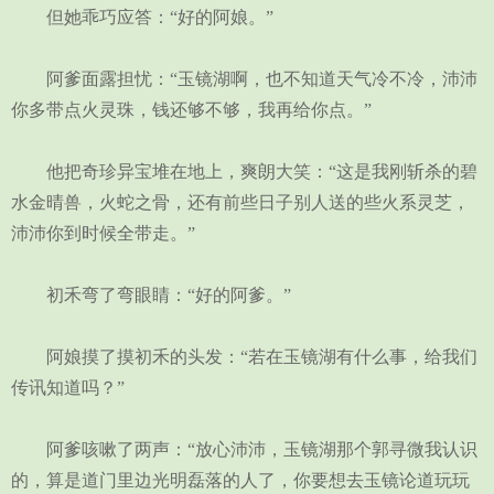
但她乖巧应答：“好的阿娘。”
阿爹面露担忧：“玉镜湖啊，也不知道天气冷不冷，沛沛
你多带点火灵珠，钱还够不够，我再给你点。”
他把奇珍异宝堆在地上，爽朗大笑：“这是我刚斩杀的碧
水金晴兽，火蛇之骨，还有前些日子别人送的些火系灵芝，
沛沛你到时候全带走。”
初禾弯了弯眼睛：“好的阿爹。”
阿娘摸了摸初禾的头发：“若在玉镜湖有什么事，给我们
传讯知道吗？”
阿爹咳嗽了两声：“放心沛沛，玉镜湖那个郭寻微我认识
的，算是道门里边光明磊落的人了，你要想去玉镜论道玩玩