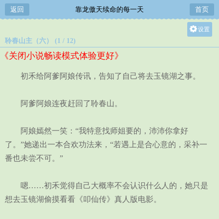
返回
靠龙傲天续命的每一天
首页
设置
聆春山主（六） (1 / 12)
关灯
《关闭小说畅读模式体验更好》
大
中
初禾给阿爹阿娘传讯，告知了自己将去玉镜湖之事。
小
阿爹阿娘连夜赶回了聆春山。
阿娘嫣然一笑：“我特意找师姐要的，沛沛你拿好
了。”她递出一本合欢功法来，“若遇上是合心意的，采补一
番也未尝不可。”
嗯……初禾觉得自己大概率不会认识什么人的，她只是
想去玉镜湖偷摸看看《叩仙传》真人版电影。