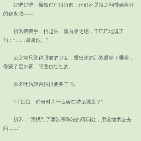
好吧好吧，虽然过程很折磨，但好歹是凌之翊带她离开
的秽鬼域——
初禾摆摆手，抬起头，望向凌之翊，干巴巴地说了
句：“……谢谢你。”
凌之翊只觉得眼前的少女，露出来的那双眼睛下垂着，
像蒙了层水雾，眼圈也红红的。
原来叶姑娘害怕得要哭了吗。
“叶姑娘，你当时为什么会在秽鬼域里？”
初禾：“我找到了渡沙宗阵法的薄弱处，用遁地术进去
的……”