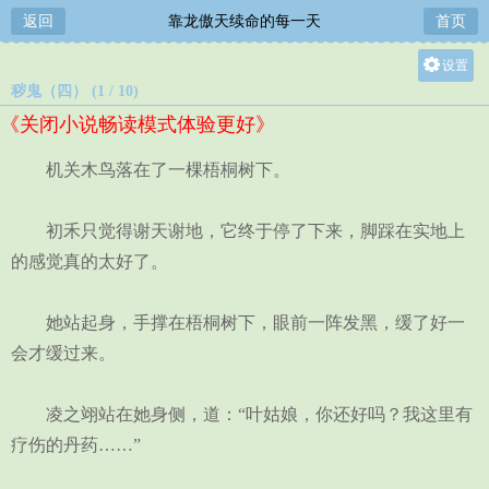
返回
靠龙傲天续命的每一天
首页
设置
秽鬼（四） (1 / 10)
关灯
《关闭小说畅读模式体验更好》
大
中
机关木鸟落在了一棵梧桐树下。
小
初禾只觉得谢天谢地，它终于停了下来，脚踩在实地上
的感觉真的太好了。
她站起身，手撑在梧桐树下，眼前一阵发黑，缓了好一
会才缓过来。
凌之翊站在她身侧，道：“叶姑娘，你还好吗？我这里有
疗伤的丹药……”