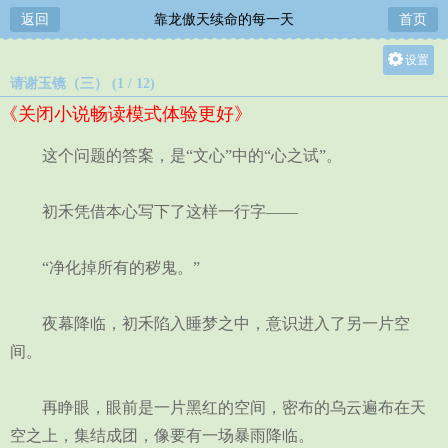
返回
靠龙傲天续命的每一天
首页
设置
请谢玉镜（三） (1 / 12)
关灯
《关闭小说畅读模式体验更好》
大
中
这个问题的答案，是“文心”中的“心之试”。
小
初禾凭借本心写下了这样一行字——
“净化掉所有的秽鬼。”
夜幕降临，初禾陷入睡梦之中，意识进入了另一片空
间。
再睁眼，眼前是一片黑红的空间，密布的乌云遍布在天
空之上，集结成团，像要有一场暴雨降临。