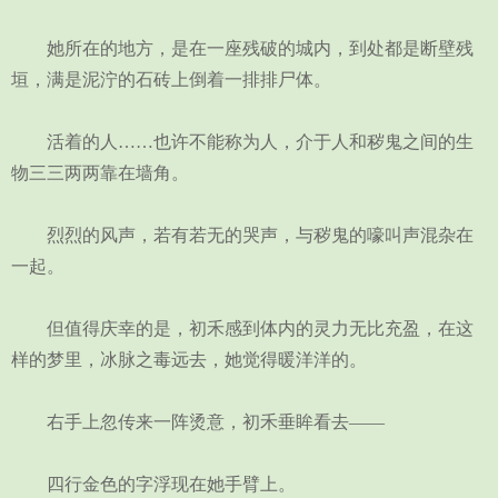
她所在的地方，是在一座残破的城内，到处都是断壁残
垣，满是泥泞的石砖上倒着一排排尸体。
活着的人……也许不能称为人，介于人和秽鬼之间的生
物三三两两靠在墙角。
烈烈的风声，若有若无的哭声，与秽鬼的嚎叫声混杂在
一起。
但值得庆幸的是，初禾感到体内的灵力无比充盈，在这
样的梦里，冰脉之毒远去，她觉得暖洋洋的。
右手上忽传来一阵烫意，初禾垂眸看去——
四行金色的字浮现在她手臂上。