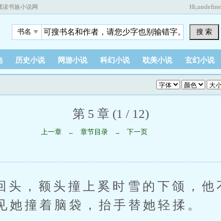
Hi,
undefin
藏读书族小说网
搜 索
书名
他
历史小说
网游小说
科幻小说
耽美小说
玄幻小说
第 5 章 (1 / 12)
上一章
章节目录
下一页
←
→
，额头撞上奚时雪的下颌，他
见她撞着脑袋，抬手替她轻揉。