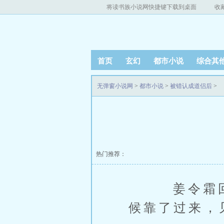
将读书族小说网快捷键下载到桌面
收
首页
玄幻
都市小说
综合其
无弹窗小说网
>
都市小说
>
被错认成道侣后
>
热门推荐：
姜令霜回头
候靠了过来，