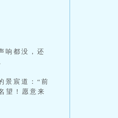
声响都没，还
。
景宸道：“前
名望！愿意来