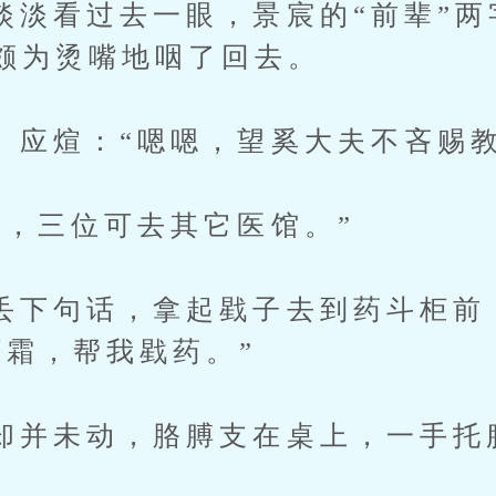
看过去一眼，景宸的“前辈”两
颇为烫嘴地咽了回去。
煊：“嗯嗯，望奚大夫不吝赐教
三位可去其它医馆。”
句话，拿起戥子去到药斗柜前
阿霜，帮我戥药。”
未动，胳膊支在桌上，一手托