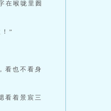
字在喉咙里囫
！”
，看也不看身
腮看着景宸三