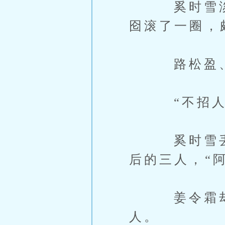
奚时雪淡淡
囵滚了一圈，
路松盈、应
“不招人，
奚时雪丢下
后的三人，“
姜令霜却并
人。