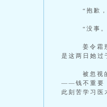
“抱歉，痛
“没事。
姜令霜别头
是这两日她过
被忽视的三
——钱不重要
此刻苦学习医