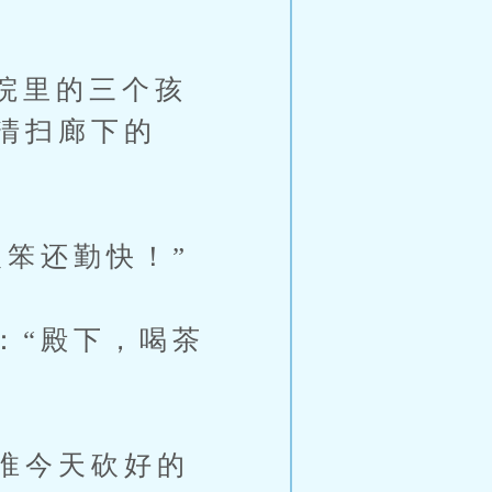
院里的三个孩
清扫廊下的
笨还勤快！”
“殿下，喝茶
淮今天砍好的