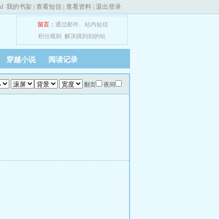
ed
我的书架
|
查看短信
|
查看资料
|
退出登录
留言：
通过邮件
、
站内短信
积分规则
解决跳到别的站
穿越小说
阅读记录
翻页
夜间