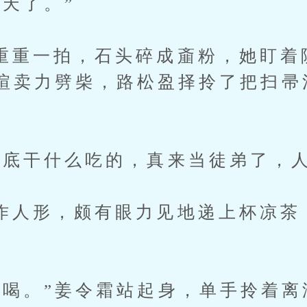
了。”
一拍，石头碎成齑粉，她盯着
煊卖力劈柴，路松盈择拎了把扫帚
干什么吃的，真来当徒弟了，人
形，颇有眼力见地递上杯凉茶：
。”姜令霜站起身，单手拎着离