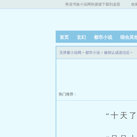
将读书族小说网快捷键下载到桌面
收
首页
玄幻
都市小说
综合其
无弹窗小说网
>
都市小说
>
被错认成道侣后
>
热门推荐：
“十天了