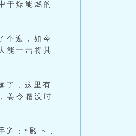
中干燥能燃的
了个遍，如今
大能一击将其
落了，这里有
，姜令霜没时
道：“殿下，