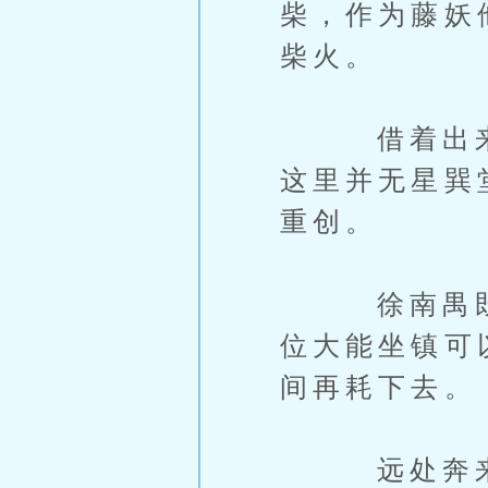
柴，作为藤妖
柴火。
借着出来砍
这里并无星巽
重创。
徐南禺既然
位大能坐镇可
间再耗下去。
远处奔来个