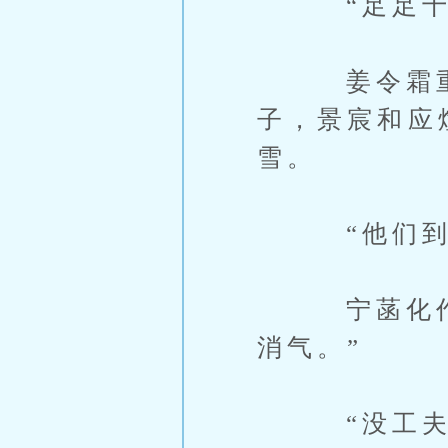
“足足十天
姜令霜重重
子，景宸和应
雪。
“他们到底
宁菡化作人
消气。”
“没工夫喝