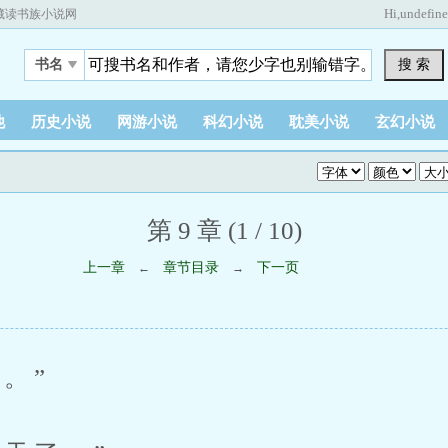
Hi,
undefin
藏读书族小说网
搜 索
书名
他
历史小说
网游小说
科幻小说
耽美小说
玄幻小说
第 9 章 (1 / 10)
上一章
章节目录
下一页
←
→
。”