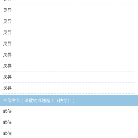
灵异
灵异
灵异
灵异
灵异
灵异
灵异
灵异
全部章节 ( 谁被钓成翘嘴了（快穿） )
武侠
武侠
武侠