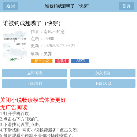
返回
谁被钓成翘嘴了（快穿）
首页
谁被钓成翘嘴了（快穿）
作者：南风不知意
点击：28980
更新：2026/5/6 17:39:21
最新：
灵异
都市小说
连载中
88271
立即阅读
加入书架
下载TXT1
下载TXT2
关闭小说畅读模式体验更好
无广告阅读
1.打开手机百度。
2.点击右下方“我的”。
3.下滑找到设置,点击。
4.下滑找到“网页小说畅读服务”,点击关闭。
5.最后观看小说就不会弹出畅读模式了。