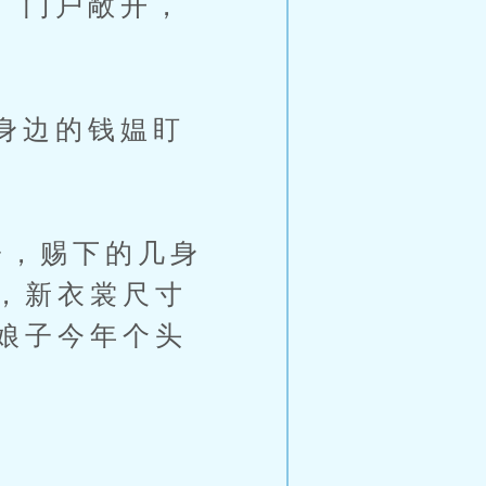
。门户敞开，
身边的钱媪盯
，赐下的几身
，新衣裳尺寸
娘子今年个头