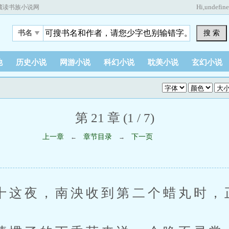
Hi,
undefin
藏读书族小说网
搜 索
书名
他
历史小说
网游小说
科幻小说
耽美小说
玄幻小说
第 21 章 (1 / 7)
上一章
章节目录
下一页
←
→
夜，南泱收到第二个蜡丸时，