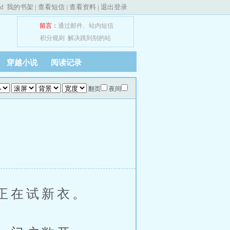
ed
我的书架
|
查看短信
|
查看资料
|
退出登录
留言：
通过邮件
、
站内短信
积分规则
解决跳到别的站
穿越小说
阅读记录
翻页
夜间
正在试新衣。