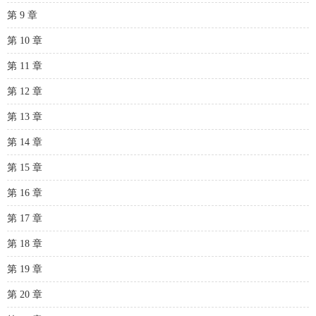
第 9 章
第 10 章
第 11 章
第 12 章
第 13 章
第 14 章
第 15 章
第 16 章
第 17 章
第 18 章
第 19 章
第 20 章