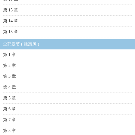
第 15 章
第 14 章
第 13 章
全部章节 ( 揽惠风 )
第 1 章
第 2 章
第 3 章
第 4 章
第 5 章
第 6 章
第 7 章
第 8 章