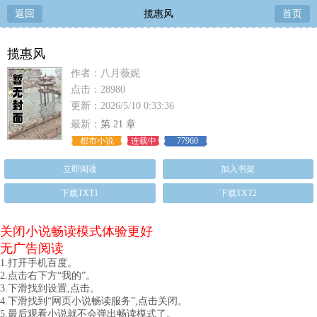
返回
揽惠风
首页
揽惠风
作者：八月薇妮
点击：28980
更新：2026/5/10 0:33:36
最新：
第 21 章
都市小说
连载中
77960
立即阅读
加入书架
下载TXT1
下载TXT2
关闭小说畅读模式体验更好
无广告阅读
1.打开手机百度。
2.点击右下方“我的”。
3.下滑找到设置,点击。
4.下滑找到“网页小说畅读服务”,点击关闭。
5.最后观看小说就不会弹出畅读模式了。