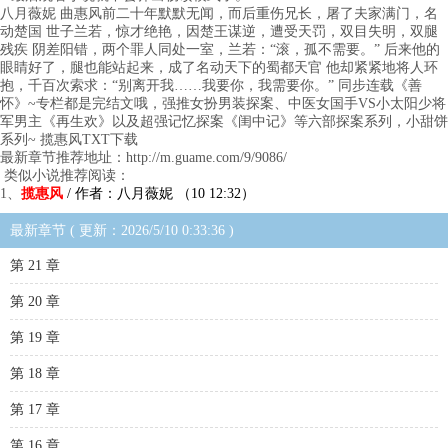
八月薇妮 曲惠风前二十年默默无闻，而后重伤兄长，屠了夫家满门，名
动楚国 世子兰若，惊才绝艳，因楚王谋逆，遭受天罚，双目失明，双腿
残疾 阴差阳错，两个罪人同处一室，兰若：“滚，孤不需要。” 后来他的
眼睛好了，腿也能站起来，成了名动天下的蜀都天官 他却紧紧地将人环
抱，千百次索求：“别离开我……我要你，我需要你。” 同步连载《善
怀》~专栏都是完结文哦，强推女扮男装探案、中医女国手VS小太阳少将
军男主《再生欢》以及超强记忆探案《闺中记》等六部探案系列，小甜饼
系列~ 揽惠风TXT下载
最新章节推荐地址：http://m.guame.com/9/9086/
类似小说推荐阅读：
1、
揽惠风
/ 作者：八月薇妮 （10 12:32）
最新章节 ( 更新：2026/5/10 0:33:36 )
第 21 章
第 20 章
第 19 章
第 18 章
第 17 章
第 16 章