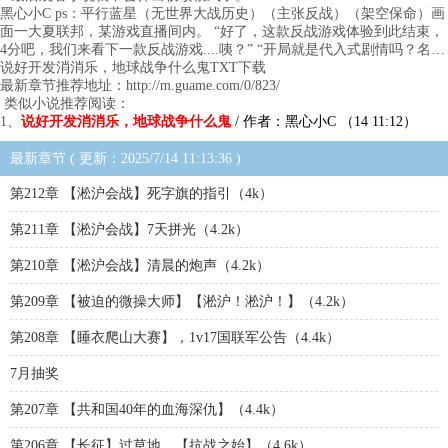
黑心小C ps：平行蓝星（无世界大战历史）（主张反战）（架空保命）画
面一大夏联邦，某游戏直播间内。 “好了，这款反战游戏体验到此结束，
4分吧，我们来看下一款反战游戏....咦？” “开局就是代入式剧情吗？名…
说好开发消消乐，地球战争什么鬼TXT下载
最新章节推荐地址：http://m.guame.com/0/823/
类似小说推荐阅读：
1、
说好开发消消乐，地球战争什么鬼
/ 作者：黑心小C （14 11:12）
最新章节 ( 更新：2025/7/14 11:13:36 )
第212章 【淞沪会战】死字旗的指引（4k）
第211章 【淞沪会战】7天拼光（4.2k）
第210章 【淞沪会战】清晨的炮声（4.2k）
第209章 【被迫的微操大师】【淞沪！淞沪！】（4.2k）
第208章 【睡衣爬山大赛】，1v17国联军公告（4.4k）
7月抽奖
第207章 【共和国40年的血海深仇】（4.4k）
第206章 【长征】过草地，【抗战之始】（4.6k）