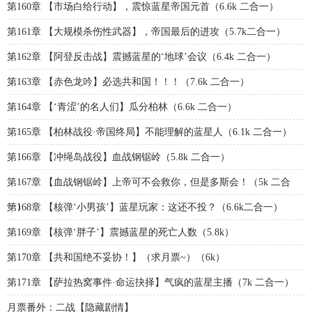
第160章 【市场白给行动】，震惊蓝星帝国元首（6.6k 二合一）
第161章 【大规模杀伤性武器】，帝国最后的进攻（5.7k二合一）
第162章 【阿登反击战】震撼蓝星的‘地球’会议（6.4k 二合一）
第163章 【赤色龙吟】必选共和国！！！（7.6k 二合一）
第164章 【‘青涩’的名人们】瓜分柏林（6.6k 二合一）
第165章 【柏林战役·帝国终局】不能理解的蓝星人（6.1k 二合一）
第166章 【冲绳岛战役】血战钢锯岭（5.8k 二合一）
第167章 【血战钢锯岭】上帝可不会救你，但是多斯会！（5k 二合
一）
第168章 【核弹‘小男孩’】蓝星玩家：这还不投？（6.6k二合一）
第169章 【核弹‘胖子’】震撼蓝星的死亡人数（5.8k）
第170章 【共和国绝不妥协！】（求月票~）（6k）
第171章 【萨拉热窝事件·命运抉择】气疯的蓝星主播（7k 二合一）
月票番外：二战【隐藏剧情】