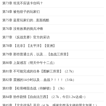
第73章 坦克不应该卡住吗？
第74章 被包饺子的玩家们
第75章 蓝星玩家们的...直面残酷
第76章 没有效果的骑兵冲锋
第77章 《反战竞赛》官方的采访
第78章 【北非】【太平洋】【亚洲】
第79章 那些普通士兵，以及....【血战三所里】
第80章 上架感言（明天中午十二点）
第81章 不可能完成的任务【图解三所里】（2.7k）
第82章 震撼的14小时以及....血战？！！！（3.6k）
第83章 【松骨峰阻击战（待解锁）】（3k）
第84章 协作剧情【自由法兰西】（2.7k，今日1.2w达成~）
第85章 【北非战场】开启（4.3k，感谢非酋汤大佬的盟主加更！）