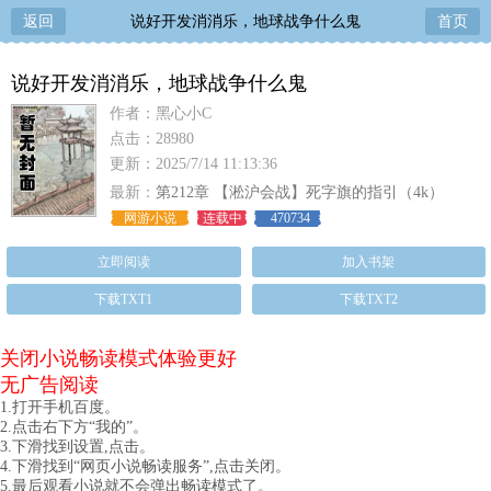
返回
说好开发消消乐，地球战争什么鬼
首页
说好开发消消乐，地球战争什么鬼
作者：黑心小C
点击：28980
更新：2025/7/14 11:13:36
最新：
第212章 【淞沪会战】死字旗的指引（4k）
网游小说
连载中
470734
立即阅读
加入书架
下载TXT1
下载TXT2
关闭小说畅读模式体验更好
无广告阅读
1.打开手机百度。
2.点击右下方“我的”。
3.下滑找到设置,点击。
4.下滑找到“网页小说畅读服务”,点击关闭。
5.最后观看小说就不会弹出畅读模式了。