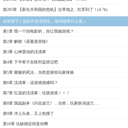
第205章 【新生共和国的危机】过草地之...红军到了！(4.7k)
全部章节 ( 说好开发消消乐，地球战争什么鬼 )
第1章 我一个拍电影的，你让我做游戏？
第2章 解锁《诺曼底登陆》
第3章 心神震动的沈清寒
第4章 下半辈子在联邦监狱过吧
第5章 最惨的死法，当然是留给玩家体验
第6章 沈清寒：这游戏很难吗？
第7章 红温的沈清寒：垃圾游戏！！！
第8章 国战副本《闪击波兰》，当然，玩家扮演波兰....
第9章 冲上头条，又上热搜了
第10章 论缺德还得是你啊