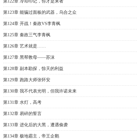
第122章 冷却印记，你才是来者
第123章 能骗过面板的武器，乌合之众
第124章 开战！秦政VS李青枫
第125章 秦政三气李青枫
第126章 艺术就是……
第127章 黑帮教母——苏沫
第128章 副本勘探，惊天的利益
第129章 跑路大师张怀安
第130章 我不代表光明，但我许诺未来
第131章 水灯，高考
第132章 易碎的誓言
第133章 进化后的大黑，遭遇偷袭
第134章 极地霸主，帝王企鹅