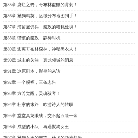
第85章 腐烂之箭，哥布林盗贼的背刺！
第86章 鬣狗精英，区域分布地图到手！
第87章 滞留雇佣兵，秦政的糟糕处境！
第88章 谨慎的秦政，静待时机
第89章 逃离哥布林森林，神秘黑衣人！
第90章 城主的关注，真龙领域的消息
第91章 冰原副本，影皇的来访
第92章 一个赐福，三条忠告
第93章 方芳觉醒，灵魂骇客！
第94章 杜家的末路！吟游诗人的转职
第95章 堂堂真龙眼线，交不起五险一金
第96章 成型的小队，再遇鬣狗女王
第97章 鬣狗女王的末路，杜飞的领地战争