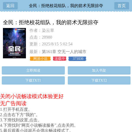
返回
全民：拒绝校花组队，我的箭术无限掠夺
首页
全民：拒绝校花组队，我的箭术无限掠夺
作者：染云草
点击：28980
更新：2025/8/15 5:02:54
最新：
第161章 空无一人的城市
网游小说
连载中
371036
立即阅读
加入书架
下载TXT1
下载TXT2
关闭小说畅读模式体验更好
无广告阅读
1.打开手机百度。
2.点击右下方“我的”。
3.下滑找到设置,点击。
4.下滑找到“网页小说畅读服务”,点击关闭。
5.最后观看小说就不会弹出畅读模式了。