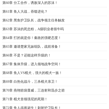
第60章 分工合作，诱敌深入的苏沫！
第61章 鱼人大战，吞噬进化？
第62章 黑鱼护卫队长，战争领主任务触发
第63章 苏沫的死忠粉，A级职业者很牛吗
第64章 打的就是你！秦政的强硬态度！
第65章 邀请楚家兄妹组队，战前准备！
第66章 不是？还能这样升级的！
第67章 集体升级，进入领地战争空间！
第68章 鱼人VS棍犬，强大的棍犬一族！
第69章 白热化战斗，三杀棍犬亲卫！
第70章 燕翎箭袋显威，三连射和迅步之箭
第71章 棍犬首领强尼的死期！
第72章 鱼人战将诞生！刺射护卫队长！