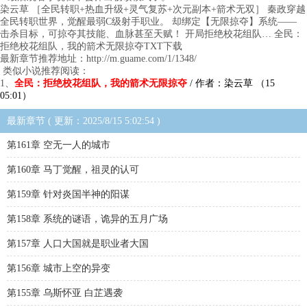
染云草 ［全民转职+热血升级+灵气复苏+次元副本+箭术无双］ 秦政穿越
全民转职世界，觉醒最弱C级射手职业。 却绑定【无限掠夺】系统——
击杀目标，可掠夺其技能、血脉甚至天赋！ 开局拒绝校花组队… 全民：
拒绝校花组队，我的箭术无限掠夺TXT下载
最新章节推荐地址：http://m.guame.com/1/1348/
类似小说推荐阅读：
1、
全民：拒绝校花组队，我的箭术无限掠夺
/ 作者：染云草 （15
05:01）
最新章节 ( 更新：2025/8/15 5:02:54 )
第161章 空无一人的城市
第160章 马丁觉醒，祖灵的认可
第159章 针对炎国半神的阳谋
第158章 系统的谜语，诡异的五月广场
第157章 人口大国就是职业者大国
第156章 城市上空的异变
第155章 乌斯怀亚 白芷遇袭