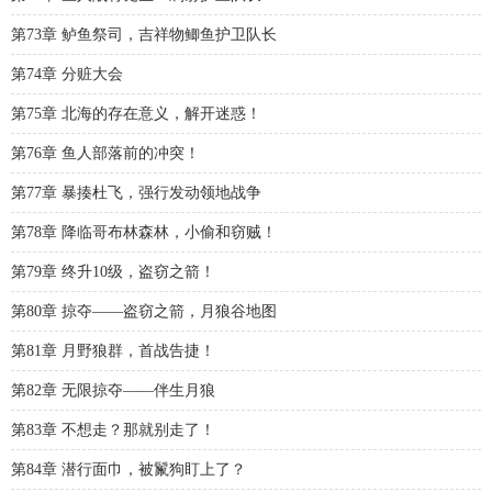
第73章 鲈鱼祭司，吉祥物鲫鱼护卫队长
第74章 分赃大会
第75章 北海的存在意义，解开迷惑！
第76章 鱼人部落前的冲突！
第77章 暴揍杜飞，强行发动领地战争
第78章 降临哥布林森林，小偷和窃贼！
第79章 终升10级，盗窃之箭！
第80章 掠夺——盗窃之箭，月狼谷地图
第81章 月野狼群，首战告捷！
第82章 无限掠夺——伴生月狼
第83章 不想走？那就别走了！
第84章 潜行面巾，被鬣狗盯上了？