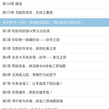
第154章 隧道
第153章 充能型道具，先祖之覆面
全部章节 ( 全民：拒绝校花组队，我的箭术无限掠夺 )
第1章 吃校花软饭Or男儿当自强
第2章 转职唯一隐藏职业——掠夺之箭
第3章 无限掠夺发动，获得狂暴之箭
第4章 击杀大耳兔首领，掠夺——复仇之箭
第5章 黑铁装备，桃花粮仓&狡兔三窟地图
第6章 北海孤儿院，青梅竹马的坚守
第7章 任务选项三：让李磊跪下唱征服！
第8章 伤害爆炸，两箭击败李磊！
第9章 理中客马冬梅，狡兔三窟地图探索