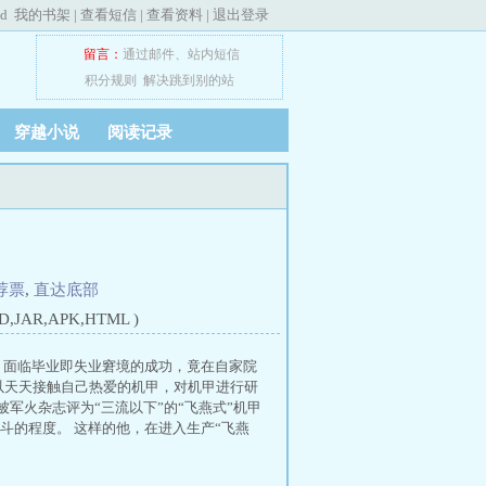
ed
我的书架
|
查看短信
|
查看资料
|
退出登录
留言：
通过邮件
、
站内短信
积分规则
解决跳到别的站
穿越小说
阅读记录
荐票
,
直达底部
JAR,APK,HTML )
， 面临毕业即失业窘境的成功，竟在自家院
以天天接触自己热爱的机甲，对机甲进行研
军火杂志评为“三流以下”的“飞燕式”机甲
斗的程度。 这样的他，在进入生产“飞燕