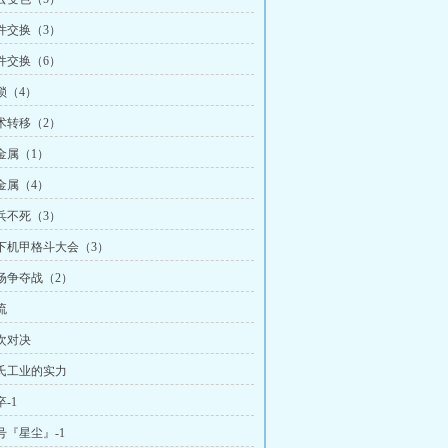
条件交换（3）
条件交换（6）
锁（4）
技术转移（2）
新金属（1）
新金属（4）
老兵不死（3）
地下机甲格斗大会（3）
矿场争夺战（2）
流
再次对决
秦氏工业的实力
卒-1
号『星尘』-1