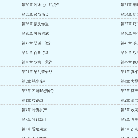
第30章 浑水之中好摸鱼
第31章 
第33章 紧急动员
第34章 
第36章 损失惨重
第37章 
第39章 补救措施
第40章 
第42章 阴谋，诡计
第43章 
第45章 百废待举
第46章 
第48章 尔虞，我诈
第49章 
第51章 纳利普会战
第1章 真
第3章 祸水东引
第4章 大
第6章 不是我想抢你
第7章 满
第1章 拉锯战
第2章 请
第4章 增资扩产
第5章 收
第7章 将计就计
第8章 喜
第2章 昏迷疑云
第3章 如