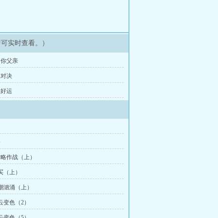
即可实时查看。）
是你父亲
牌对决
你好运
名
会
攻略作战（上）
收买（上）
暗潮汹涌（上）
风云变色（2）
风云变色（5）