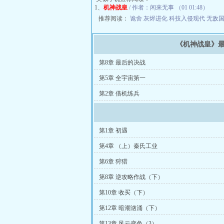
1、
机神战皇
/ 作者：闲来无事 （01 01:48）
推荐阅读：
诡舍
灰烬进化
科技入侵现代
无敌
《机神战皇》
第8章 最后的决战
第5章 全宇宙第一
第2章 借机练兵
第1章 初遇
第4章 （上）秦氏工业
第6章 狩猎
第8章 逆攻略作战（下）
第10章 收买（下）
第12章 暗潮汹涌（下）
第13章 风云变色（3）