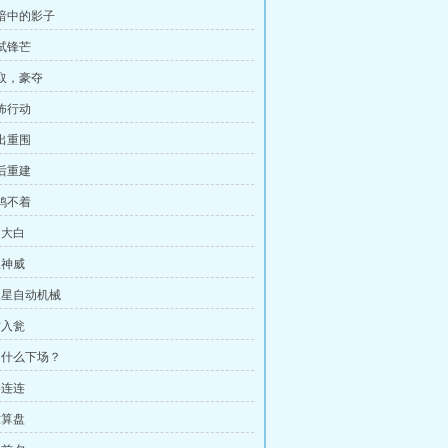
黑暗中的影子
初试锋芒
巧取，豪夺
恐怖行动
杀出重围
战后重建
偷鸡不着
相大白
显神威
天星自动机械
君入瓮
网什么下场？
事连连
意算盘