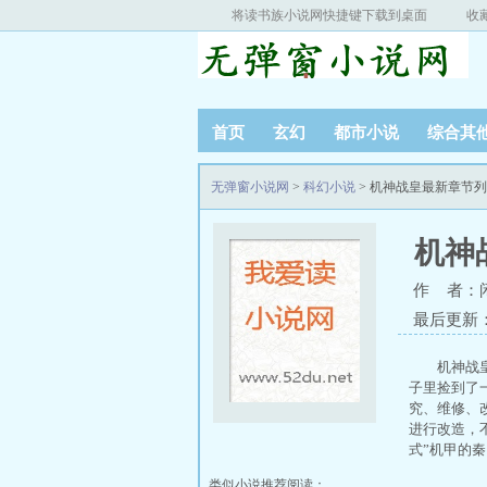
将读书族小说网快捷键下载到桌面
收
首页
玄幻
都市小说
综合其
无弹窗小说网
>
科幻小说
> 机神战皇最新章节
机神
作 者：
最后更新：20
机神战
子里捡到了
究、维修、
进行改造，
式”机甲的
类似小说推荐阅读：