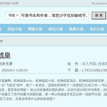
Hi,
undefin
藏读书族小说网
搜 索
书名
他
历史小说
网游小说
科幻小说
耽美小说
玄幻小说
列表
战皇
闲来无事
动 作：
加入书架
,
投推
26/6/1 1:49:54
下 载：( TXT,CHM,UMD,
皇笔趣阁，机神战皇sodu，机神战皇小说，机神战皇顶点，机神战皇闲来无事
一台“飞燕式”机甲，救了一名美女，还因此而得到了一份梦想已久的工作──可
改良，甚至亲自驾驶！ 加入白玫瑰佣兵团的成功，以自行设计的GPOS系统，为被
不但修正了其中的重大性能问题，更一举让性能提升至足以和一流机甲比肩、战
秦氏工业后，又将会带来什么样的惊喜呢？