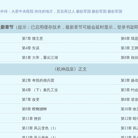
国外传：火星中央医院
你住的地方，其实死过人
极欲军国
极欲军国
极欲军国
最新章节
（提示：已启用缓存技术，最新章节可能会延时显示，登录书架
第7章 馊主意
第6章 我
第4章 失误
第3章 王
第1章 大帝，重出江湖
第8章 祝
《机神战皇》正文
第2章 奇怪的佣兵团
第3章 扬
第4章 （下）秦氏工业
第5章 约
第7章 改变
第8章 逆
第9章 螳螂捕蝉
第10章 
第11章 挫折
第12章 
第13章 风云变色（1）
第13章 
第13章 风云变色（4）
第13章 