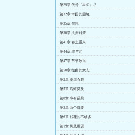
第29章 代号『星尘』-2
第32章 帝国的困境
第35章 噩耗
第38章 抗衡对策
第41章 卷土重来
第44章 罪与罚
第47章 节节败退
第50章 扭曲的意志
第2章 驱虎吞狼
第5章 后悔莫及
第8章 事有蹊跷
第3章 两个都要
第6章 钱花的不够多
第1章 凤凰展翼