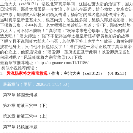
主治大夫（zzdf0121） 话说北宋真宗年间，辽国在萧太后的治理下，国力
日渐增强。那萧太后虽是一介女流，但却志存高远，雄心勃勃，她多次进
犯中原，却都被六郎杨延昭领兵击退，杨家将的威名也因此传播宇内。
当时真宗皇帝登基未久，根基尚浅，他生性多疑，见杨六郎威名远播，帐
下猛将云集，心中甚虑。老太师潘仁美趁机进言道：“陛下，那杨六郎势
力太大，可不得不防啊！” 真宗道：“杨家素来忠心耿耿，想必不会图谋
造反吧！” 潘太师道：“陛下不记得当年太祖皇帝陈桥驿黄袍加身的故事
了吗？且不说那杨六郎忠心与否，若他手下将士也学当年故事，将黄袍硬
披在他身上，只怕他不反也得反了！” 潘仁美这一席话正说在了真宗皇帝
的心坎上，他蹙眉说道：“潘爱卿，孤所虑正及于此啊！以爱卿所见当如
何应对呢？” 风流杨家将之宗宝救母TXT下载
最新章节推荐地址：http://m.guame.com/11/11186/
类似小说推荐阅读：
1、
风流杨家将之宗宝救母
/ 作者：主治大夫（zzdf0121） （01 05:53）
最新章节 ( 更新：2026/6/1 17:54:50 )
第28章 解围云州城
第27章 射液三穴中（下）
第26章 射液三穴中（上）
第25章 姑娘显神威