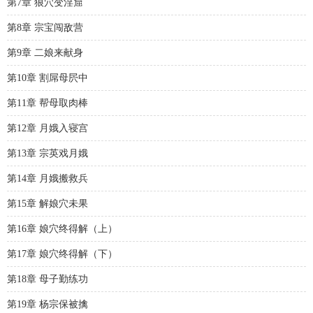
第7章 狼穴变淫窟
第8章 宗宝闯敌营
第9章 二娘来献身
第10章 割屌母屄中
第11章 帮母取肉棒
第12章 月娥入寝宫
第13章 宗英戏月娥
第14章 月娥搬救兵
第15章 解娘穴未果
第16章 娘穴终得解（上）
第17章 娘穴终得解（下）
第18章 母子勤练功
第19章 杨宗保被擒