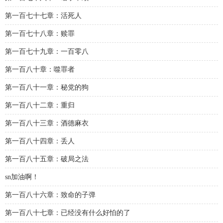
第一百七十七章：活死人
第一百七十八章：赎罪
第一百七十九章：一百零八
第一百八十章：噬罪者
第一百八十一章：秘党的狗
第一百八十二章：重归
第一百八十三章：酒德麻衣
第一百八十四章：丢人
第一百八十五章：破局之法
sn加油啊！
第一百八十六章：致命的子弹
第一百八十七章：已经没有什么好怕的了