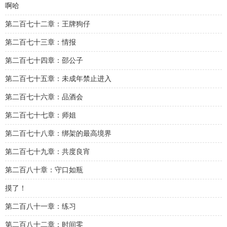
啊哈
第二百七十二章：王牌狗仔
第二百七十三章：情报
第二百七十四章：邵公子
第二百七十五章：未成年禁止进入
第二百七十六章：品酒会
第二百七十七章：师姐
第二百七十八章：绑架的最高境界
第二百七十九章：共度良宵
第二百八十章：守口如瓶
摸了！
第二百八十一章：练习
第二百八十二章：时间零