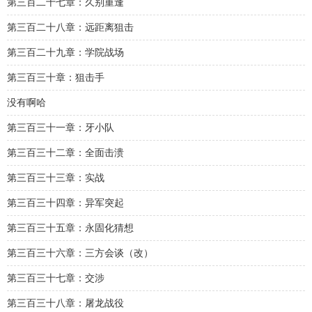
第三百二十七章：久别重逢
第三百二十八章：远距离狙击
第三百二十九章：学院战场
第三百三十章：狙击手
没有啊哈
第三百三十一章：牙小队
第三百三十二章：全面击溃
第三百三十三章：实战
第三百三十四章：异军突起
第三百三十五章：永固化猜想
第三百三十六章：三方会谈（改）
第三百三十七章：交涉
第三百三十八章：屠龙战役