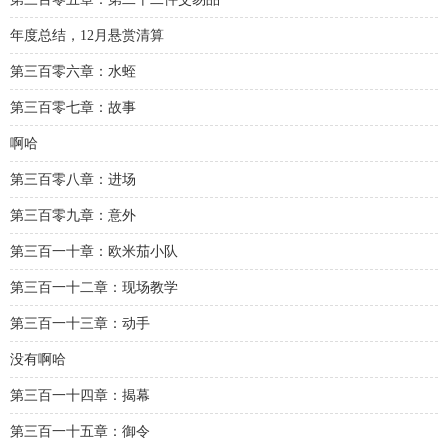
年度总结，12月悬赏清算
第三百零六章：水蛭
第三百零七章：故事
啊哈
第三百零八章：进场
第三百零九章：意外
第三百一十章：欧米茄小队
第三百一十二章：现场教学
第三百一十三章：动手
没有啊哈
第三百一十四章：揭幕
第三百一十五章：御令