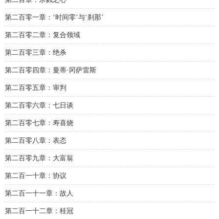
第二百零一章：‘时间零’与‘刹那’
第二百零二章：复合领域
第二百零三章：绝杀
第二百零四章：曼蒂·冈萨雷斯
第二百零五章：审判
第二百零六章：七日谈
第二百零七章：寿喜烧
第二百零八章：表态
第二百零九章：大富翁
第二百一十章：协议
第二百一十一章：故人
第二百一十二章：桂冠