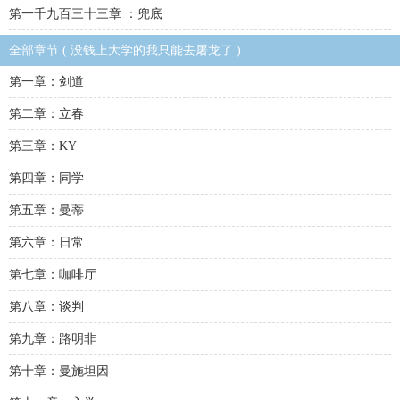
第一千九百三十三章 ：兜底
全部章节 ( 没钱上大学的我只能去屠龙了 )
第一章：剑道
第二章：立春
第三章：KY
第四章：同学
第五章：曼蒂
第六章：日常
第七章：咖啡厅
第八章：谈判
第九章：路明非
第十章：曼施坦因