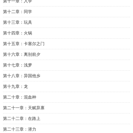
第十一章：入学
第十二章：同学
第十三章：玩具
第十四章：火锅
第十五章：卡塞尔之门
第十六章：离别前夕
第十七章：浅梦
第十八章：异国他乡
第十九章：龙
第二十章：混血种
第二十一章：天赋异禀
第二十二章：在路上
第二十三章：潜力