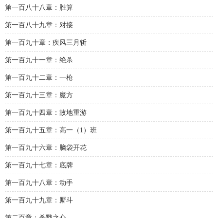
第一百八十八章：胜算
第一百八十九章：对接
第一百九十章：疾风三月斩
第一百九十一章：绝杀
第一百九十二章：一枪
第一百九十三章：魔方
第一百九十四章：故地重游
第一百九十五章：高一（1）班
第一百九十六章：脑袋开花
第一百九十七章：底牌
第一百九十八章：动手
第一百九十九章：厮斗
第二百章：杀戮之心