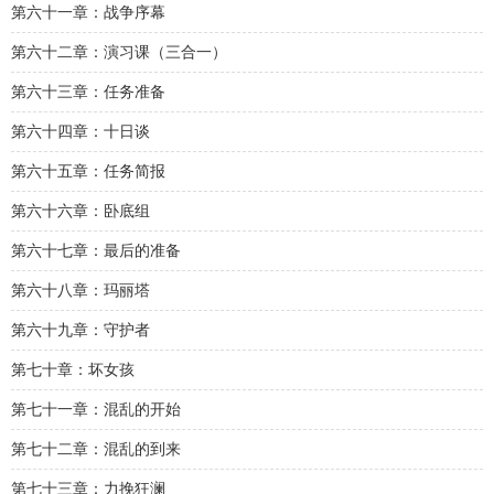
第六十一章：战争序幕
第六十二章：演习课（三合一）
第六十三章：任务准备
第六十四章：十日谈
第六十五章：任务简报
第六十六章：卧底组
第六十七章：最后的准备
第六十八章：玛丽塔
第六十九章：守护者
第七十章：坏女孩
第七十一章：混乱的开始
第七十二章：混乱的到来
第七十三章：力挽狂澜