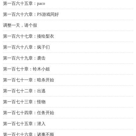
第一百六十五章：paco
第一百六十六章：PS游戏同好
调整一天，请个假
第一百六十七章：揍绘梨衣
第一百六十八章：疯子们
第一百六十九章：袭击
第一百七十章：铃木小姐
第一百七十一章：暗杀开始
第一百七十二章：出逃
第一百七十三章：怪物
第一百七十四章：任务开始
第一百七十五章：潜入
第一百七十六章：诸事不顺