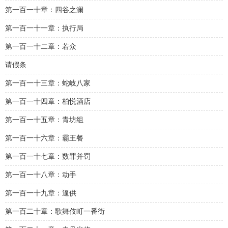
第一百一十章：四谷之澜
第一百一十一章：执行局
第一百一十二章：若众
请假条
第一百一十三章：蛇岐八家
第一百一十四章：柏悦酒店
第一百一十五章：青坊组
第一百一十六章：霸王餐
第一百一十七章：数罪并罚
第一百一十八章：动手
第一百一十九章：逼供
第一百二十章：歌舞伎町一番街