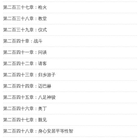
第二百三十七章：枪火
第二百三十八章：教堂
第二百三十九章：仪式
第二百四十章：战斗
第二百四十一章：问谈
第二百四十二章：请客
第二百四十三章：归乡游子
第二百四十四章：迈巴赫
第二百四十五章：八足神骏
第二百四十六章：奥丁
第二百四十七章：觐见
第二百四十八章：身心安居平等性智