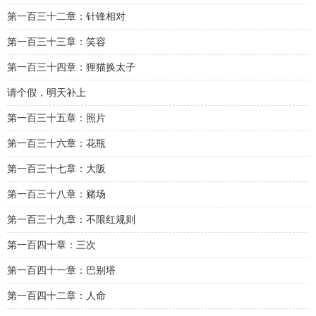
第一百三十二章：针锋相对
第一百三十三章：笑容
第一百三十四章：狸猫换太子
请个假，明天补上
第一百三十五章：照片
第一百三十六章：花瓶
第一百三十七章：大阪
第一百三十八章：赌场
第一百三十九章：不限红规则
第一百四十章：三次
第一百四十一章：巴别塔
第一百四十二章：人命