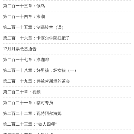
第二百一十三章：候鸟
第二百一十四章：浪潮
第二百一十五章：制霸铃兰（误）
第二百一十六章：卡塞尔学院扛把子
12月月票悬赏通告
第二百一十七章：淳咖啡
第二百一十八章：好男孩，坏女孩（一）
第二百一十九章：弗兰肯斯坦的茶会
第二百二十章：视频
第二百二十一章：临时专员
第二百二十二章：瓦特阿尔海姆
第二百二十三章：“铁人四项”