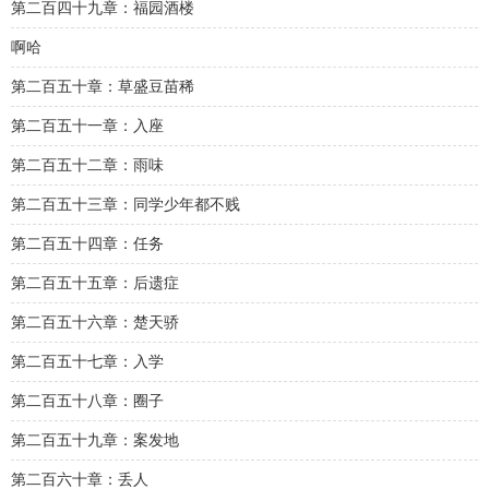
第二百四十九章：福园酒楼
啊哈
第二百五十章：草盛豆苗稀
第二百五十一章：入座
第二百五十二章：雨味
第二百五十三章：同学少年都不贱
第二百五十四章：任务
第二百五十五章：后遗症
第二百五十六章：楚天骄
第二百五十七章：入学
第二百五十八章：圈子
第二百五十九章：案发地
第二百六十章：丢人