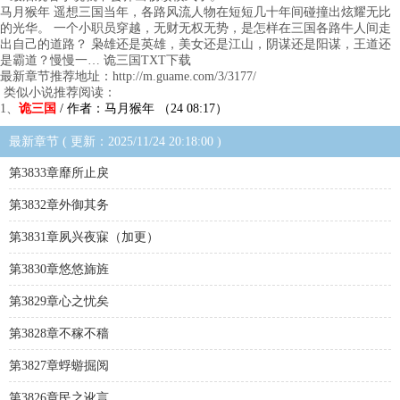
马月猴年 遥想三国当年，各路风流人物在短短几十年间碰撞出炫耀无比
的光华。 一个小职员穿越，无财无权无势，是怎样在三国各路牛人间走
出自己的道路？ 枭雄还是英雄，美女还是江山，阴谋还是阳谋，王道还
是霸道？慢慢一… 诡三国TXT下载
最新章节推荐地址：http://m.guame.com/3/3177/
类似小说推荐阅读：
1、
诡三国
/ 作者：马月猴年 （24 08:17）
最新章节 ( 更新：2025/11/24 20:18:00 )
第3833章靡所止戾
第3832章外御其务
第3831章夙兴夜寐（加更）
第3830章悠悠旆旌
第3829章心之忧矣
第3828章不稼不穑
第3827章蜉蝣掘阅
第3826章民之讹言