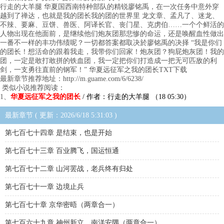
行走的大羊腿 华夏国西南特种部队的精锐廖铭禹，在一次任务中意外穿
越到了禅达，也就是我的团长我的团的世界里 龙文章、孟凡了、迷龙、
不辣、要麻、豆饼、兽医、阿译长官、丧门星、克虏伯……一个个鲜活的
人物出现在他面前，是继续他们炮灰团那悲惨的命运，还是唤醒血性做出
一番不一样的丰功伟绩呢？一切都答案都取决於廖铭禹的决择 “我是你们
的团长！想活命的跟着我走，我带你们回家！炮灰团？狗屁炮灰团！我的
团，一定是敢打敢拼的铁血团，我一定把你们打造成一把无可匹敌的利
剑，一支勇往直前的钢军！” 华夏远征军之我的团长TXT下载
最新章节推荐地址：http://m.guame.com/6/6238/
类似小说推荐阅读：
1、
华夏远征军之我的团长
/ 作者：行走的大羊腿 （18 05:30）
最新章节 ( 更新：2026/6/18 5:31:03 )
第七百七十四章 是结束，也是开始
第七百七十三章 百业腾飞，国运恒通
第七百七十二章 山河罢战，老兵终有归处
第七百七十一章 边境止兵
第七百七十章 京华密晤（两章合一）
第七百六十九章 神州新立，南洋安隅（两章合一）