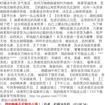
柠檬冰牛奶 灵气复苏，世间万物都能被契约为御兽。 林雾穿越而来，意
外激活御兽进化系统。 【穿越到山海世界的你无比孱弱，任何一头异兽
都能将你碾碎吞噬，你看着这些奇珍异兽，决定走上御兽师道路。】
【新手任务：契约一头山海异兽！】 【任务奖励：进化点+1，随机抽取
技能。】 她看着身边的高楼大厦、先进仪器陷入沉思。 这系统怕不是弄
错了吧？ 这分明就是未来世界！ 自己上哪去找山海异兽？ …… 为了继
承家里小农场，林雾选择考入农业大学。 哪怕是最大众的异兽，只要被
林雾契约就变异为山海经内记载的强大怪物。 大角牛变异为夔牛，吼声
震天，叱咤风云，犁地能力直线飙升！ 长耳犬摇身一变成为饕餮，吞噬
天地，害虫全都嘎嘣脆~ 咩咩羊进化成白泽，逢凶化吉，趋利避害。 野
猪变当康，五谷丰登，天下大穰！ …… 兽潮来袭，其余农场损失惨重。
唯有云雾农场安稳如山。 夔牛风雨屏障坚不可摧， 饕餮吞噬兽潮来者不
拒， 当康催生万物生生不息。 林雾直呼：我的御兽不可能这么强！ ***
接档文**** 《沙漠天灾生存囤货》 关键词：求生、基建、种田、囤货、
系统） 蓝星异变，全人类被投放到未知世界成为一方领主。 极寒冰原、
连绵沼泽、万里丘陵、无尽沙海、孤僻岛屿。 除了恶劣生存环境外，还
有各种天灾轮番上阵。 …… 顾暖抽中死亡签王，被投放至绵延无边沙
海！ 好在天无绝人之路。 她获得了预言天赋。 【绿洲东部两公里处，有
白刺果成熟，可采摘食用。】 【绿洲北部河流有金子，可淘取。】 【三
日后，赤砂蝎来袭，请提前防范！】 【下午三点，南部黑沙区域刷新宝
箱，可持青铜钥匙开启。】 她建设领土，守护家园！ 当其余领主还在挣
扎求生时，绿洲早已变成塞外江南！ 我的御兽不可能这么强！TXT下载
最新章节推荐地址：http://m.guame.com/7/7230/
类似小说推荐阅读：
1、
我的御兽不可能这么强！
/ 作者：柠檬冰牛奶 （03 08:34）