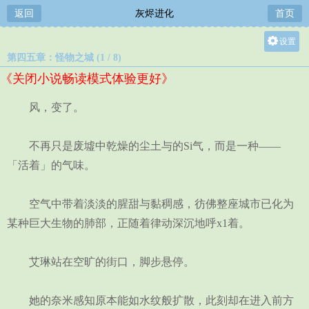
返回
灰烬进化
首页
设置
第四五章：怪物之城 (1 / 8)
关灯
《关闭小说畅读模式体验更好》
大
中
风，变了。
小
不再只是废墟中乾燥的尘土与的Si气，而是一种——
「活着」的气味。
空气中带着淡淡的腥甜与黏稠感，彷佛整座城市已化为
某种巨大生物的肺部，正随着律动深沉地呼x1着。
艾琳站在空旷的街口，脚步悬停。
她的奈米感知原本能如水纹般扩散，此刻却在进入前方