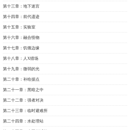
第十三章：地下迷宫
第十四章：前代遗迹
第十五章：实验室
第十六章：融合怪物
第十七章：饥饿边缘
第十八章：人X猎场
第十九章：微弱的光
第二十章：补给据点
第二十一章：黑暗之中
第二十二章：强者对决
第二十三章：临时避难所
第二十四章：水处理站