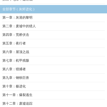
全部章节 ( 灰烬进化 )
第一章：灰港的黎明
第二章：废墟中的猎人
第四章：荒桥伏击
第五章：夜行者
第六章：屋顶之战
第七章：机甲残骸
第八章：猎捕者
第九章：钢铁巨兽
第十章：极进化
第十一章：爆裂逃生
第十二章：废墟追踪