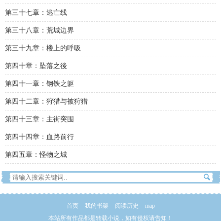
第三十七章：逃亡线
第三十八章：荒城边界
第三十九章：楼上的呼吸
第四十章：坠落之後
第四十一章：钢铁之躯
第四十二章：狩猎与被狩猎
第四十三章：主街突围
第四十四章：血路前行
第四五章：怪物之城
首页
我的书架
阅读历史
map
本站所有作品都是转载小说，如有侵权请告知！