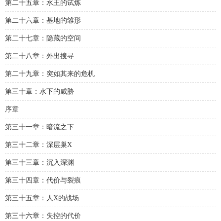
第二十五章：水王的试炼
第二十六章：基地的雏形
第二十七章：隐藏的空间
第二十八章：外出搜寻
第二十九章：突如其来的危机
第三十章：水下的威胁
序章
第三十一章：暗流之下
第三十二章：深层巢X
第三十三章：沉入深渊
第三十四章：代价与裂痕
第三十五章：人X的战场
第三十六章：失控的代价