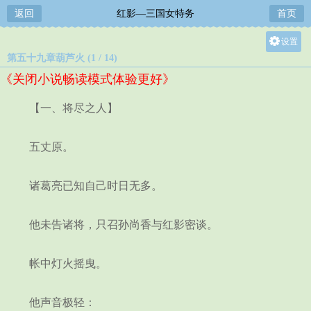
返回
红影—三国女特务
首页
设置
第五十九章葫芦火 (1 / 14)
关灯
《关闭小说畅读模式体验更好》
大
中
【一、将尽之人】
小
五丈原。
诸葛亮已知自己时日无多。
他未告诸将，只召孙尚香与红影密谈。
帐中灯火摇曳。
他声音极轻：