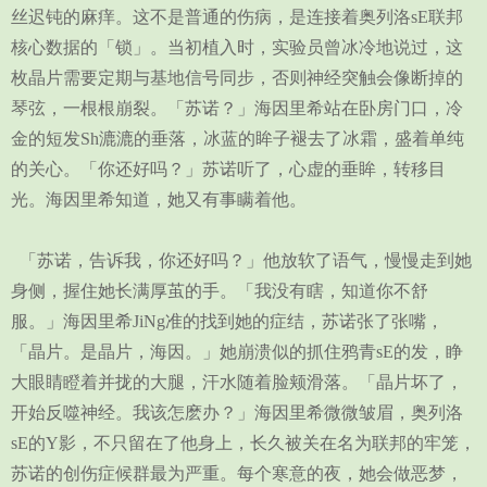
丝迟钝的麻痒。这不是普通的伤病，是连接着奥列洛sE联邦
核心数据的「锁」。当初植入时，实验员曾冰冷地说过，这
枚晶片需要定期与基地信号同步，否则神经突触会像断掉的
琴弦，一根根崩裂。「苏诺？」海因里希站在卧房门口，冷
金的短发Sh漉漉的垂落，冰蓝的眸子褪去了冰霜，盛着单纯
的关心。「你还好吗？」苏诺听了，心虚的垂眸，转移目
光。海因里希知道，她又有事瞒着他。
「苏诺，告诉我，你还好吗？」他放软了语气，慢慢走到她
身侧，握住她长满厚茧的手。「我没有瞎，知道你不舒
服。」海因里希JiNg准的找到她的症结，苏诺张了张嘴，
「晶片。是晶片，海因。」她崩溃似的抓住鸦青sE的发，睁
大眼睛瞪着并拢的大腿，汗水随着脸颊滑落。「晶片坏了，
开始反噬神经。我该怎麽办？」海因里希微微皱眉，奥列洛
sE的Y影，不只留在了他身上，长久被关在名为联邦的牢笼，
苏诺的创伤症候群最为严重。每个寒意的夜，她会做恶梦，