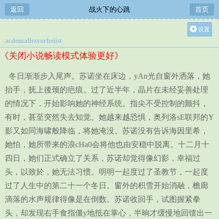
返回
战火下的心跳
首页
设置
acdemallesvorbeiist
关灯
《关闭小说畅读模式体验更好》
大
中
冬日渐渐步入尾声。苏诺坐在床边，yAn光自窗外洒落，她
小
抬手，抚上後颈的疤痕。过了近半年，晶片在未经妥善处理
的情况下，开始影响她的神经系统。指尖不受控制的颤抖，
有时，甚至突然失去知觉。她越来越恐惧，奥列洛sE联邦的Y
影又如同海啸般降临，将她淹没。苏诺没有告诉海因里希，
她怕，她所带来的浪cHa0会将他也由安稳中脱离。十二月十
四日，她们正式确立了关系，苏诺却觉得像幻影，幸福过
头，以致於，她无法习惯。明明一起度过了圣教节，一起度
过了人生中的第二十一个冬日。窗外的积雪开始消融，檐廊
滴落的水声规律得像是在倒数。苏诺收回手，试图握紧拳
头，却发现右手食指僵y地抵在掌心，半晌才缓慢地回馈出一