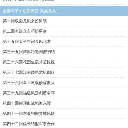
全部章节 ( 明朝风云·双面龙凤 )
第一回双面龙凤女扮男装
第二回奇谋立主巧扮男身
第十五回太子封诏金凤化龙
第三十五回商界巧遇闺蜜初结
第三十六回花园生辰才艺惊座
第三十七回江南倭患危机四伏
第三十八回岛上激战倭寇覆灭
第三十九回福建风云剑谱争夺
第四十回崖顶血战怒海东渡
第四十一回东瀛初探异域风情
第四十二回信长结盟军事合作