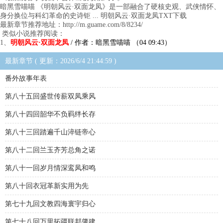
暗黑雪喵喵 《明朝风云·双面龙凤》是一部融合了硬核史观、武侠情怀、
身分换位与科幻革命的史诗钜 ... 明朝风云·双面龙凤TXT下载
最新章节推荐地址：http://m.guame.com/8/8234/
类似小说推荐阅读：
1、
明朝风云·双面龙凤
/ 作者：暗黑雪喵喵 （04 09:43）
最新章节 ( 更新：2026/6/4 21:44:59 )
番外故事年表
第八十五回盛世传薪双凤乘风
第八十四回韶华不负羁绊长存
第八十三回踏遍千山淬链帝心
第八十二回兰玉齐芳总角之诺
第八十一回岁月情深鸾凤和鸣
第八十回衣冠革新实用为先
第七十九回文教四海寰宇归心
第七十八回万里拓疆联邦肇建