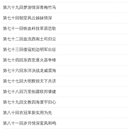
第六十九回梦游情深青梅竹马
第七十回朝堂风云姊妹情深
第七十一回铁血科技草原悲歌
第七十二回血洗西南土司归尘
第七十三回倭寇犯边明军出征
第七十四回东西竞逐火器争锋
第七十六回东洋决战龙威震海
第七十七回大明辉煌天下共济
第七十八回万里拓疆联邦肇建
第七十九回文教四海寰宇归心
第八十回衣冠革新实用为先
第八十一回岁月情深鸾凤和鸣