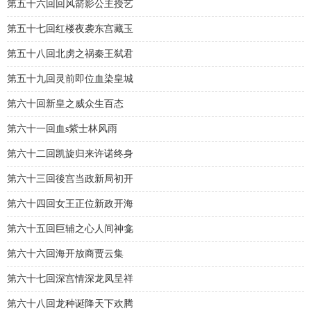
第五十六回回风箭影公主授艺
第五十七回红楼夜袭东宫藏玉
第五十八回北虏之祸秦王弑君
第五十九回灵前即位血染皇城
第六十回新皇之威众生百态
第六十一回血s紫士林风雨
第六十二回凯旋归来许诺终身
第六十三回後宫当政新局初开
第六十四回女王正位新政开海
第六十五回巨辅之心人间神龛
第六十六回海开放商贾云集
第六十七回深宫情深龙凤呈祥
第六十八回龙种诞降天下欢腾