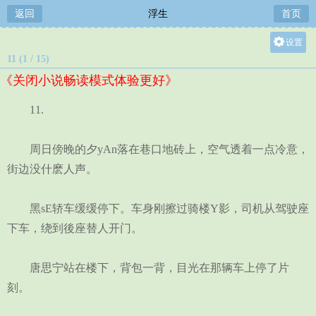
返回
浮生
首页
设置
11 (1 / 15)
关灯
《关闭小说畅读模式体验更好》
大
中
11.
小
周日傍晚的夕yAn落在巷口地砖上，空气透着一点冷意，
街边没什麽人声。
黑sE轿车缓缓停下。车身刚擦过骑楼Y影，司机从驾驶座
下车，绕到後座替人开门。
唐思宁站在楼下，背包一背，目光在那辆车上停了片
刻。