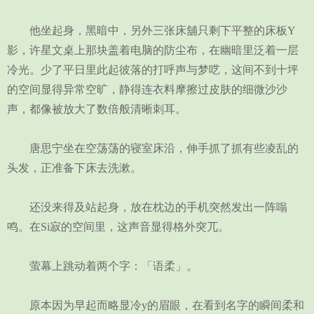
他坐起身，黑暗中，另外三张床舖只剩下平整的床板Y
影，许星文桌上那块盖着电脑的防尘布，在幽暗里泛着一层
冷光。少了平日里此起彼落的打呼声与梦呓，这间不到十坪
的空间显得异常空旷，静得连衣料摩擦过皮肤的细微沙沙
声，都像被放大了数倍般清晰刺耳。
唐思宁坐在空荡荡的寝室床沿，伸手抓了抓有些凌乱的
头发，正准备下床去洗漱。
还没来得及站起身，放在枕边的手机突然发出一阵嗡
鸣。在Si寂的空间里，这声音显得格外突兀。
萤幕上跳动着两个字：「语柔」。
原本因为早起而略显冷y的眉眼，在看到名字的瞬间柔和