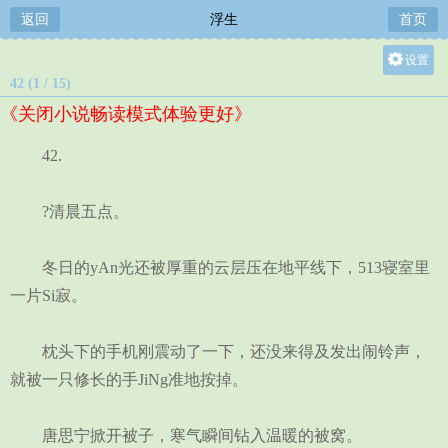
返回
浮生
首页
设置
42 (1 / 15)
关灯
《关闭小说畅读模式体验更好》
大
中
42.
小
?清晨五点。
冬日的yAn光还被厚重的云层压在地平线下，513寝室里
一片Si寂。
枕头下的手机刚震动了一下，还没来得及发出闹铃声，
就被一只修长的手JiNg准地按掉。
唐思宁掀开被子，寒气瞬间钻入温暖的被窝。