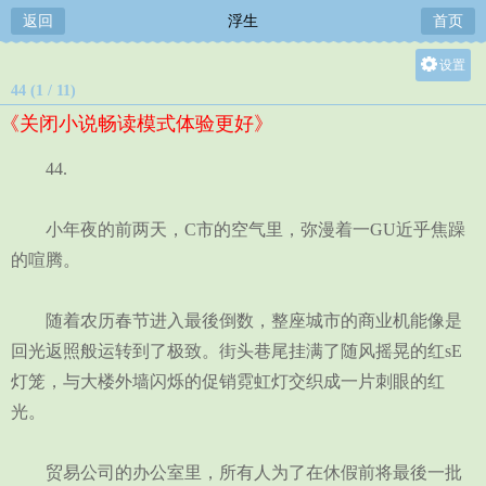
返回
浮生
首页
设置
44 (1 / 11)
关灯
《关闭小说畅读模式体验更好》
大
中
44.
小
小年夜的前两天，C市的空气里，弥漫着一GU近乎焦躁
的喧腾。
随着农历春节进入最後倒数，整座城市的商业机能像是
回光返照般运转到了极致。街头巷尾挂满了随风摇晃的红sE
灯笼，与大楼外墙闪烁的促销霓虹灯交织成一片刺眼的红
光。
贸易公司的办公室里，所有人为了在休假前将最後一批