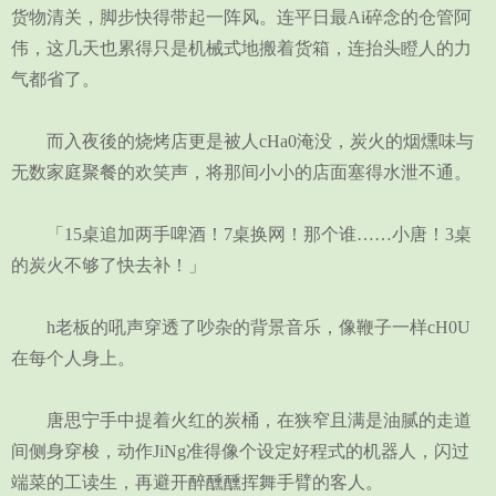
货物清关，脚步快得带起一阵风。连平日最Ai碎念的仓管阿
伟，这几天也累得只是机械式地搬着货箱，连抬头瞪人的力
气都省了。
而入夜後的烧烤店更是被人cHa0淹没，炭火的烟燻味与
无数家庭聚餐的欢笑声，将那间小小的店面塞得水泄不通。
「15桌追加两手啤酒！7桌换网！那个谁……小唐！3桌
的炭火不够了快去补！」
h老板的吼声穿透了吵杂的背景音乐，像鞭子一样cH0U
在每个人身上。
唐思宁手中提着火红的炭桶，在狭窄且满是油腻的走道
间侧身穿梭，动作JiNg准得像个设定好程式的机器人，闪过
端菜的工读生，再避开醉醺醺挥舞手臂的客人。