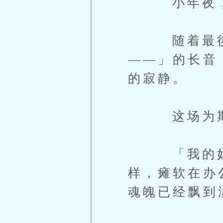
小年夜，
随着最後一
——」的长音
的寂静。
这场为期一
「我的妈呀
样，瘫软在办
魂魄已经飘到