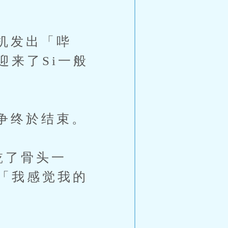
机发出「哔
来了Si一般
争终於结束。
乾了骨头一
「我感觉我的