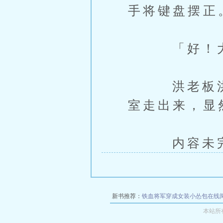
手将键盘摆正
「好！大
洪老板洪亮
室走出来，显
内容未完，
新书推荐：
铁血将军穿成女装小怂包在线
本站所