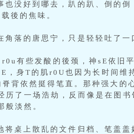
没好到哪去，趴的趴、倒的倒
过载後的焦味。
落的唐思宁，只是轻轻吐了一
0u有些发酸的後颈，神sE依旧
sE，身T的肌r0U也因为长时间维
的脊背依然挺得笔直。那种强大的
经历了一场浩劫，反而像是在图书
那般淡然。
桌上散乱的文件归档、笔盖盖