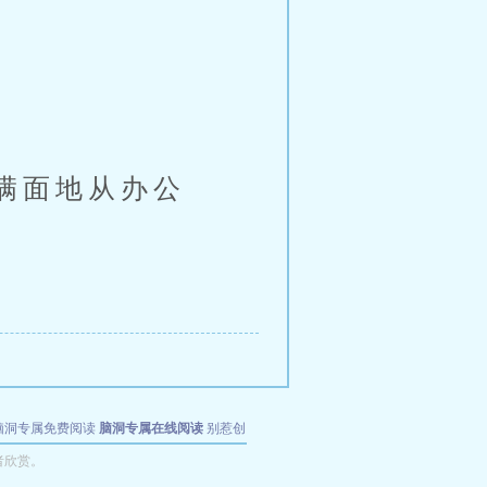
满面地从办公
脑洞专属免费阅读
脑洞专属在线阅读
别惹创
者欣赏。