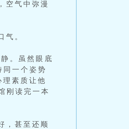
，空气中弥漫
口气。
平静。虽然眼底
持同一个姿势
心理素质让他
馆刚读完一本
好，甚至还顺