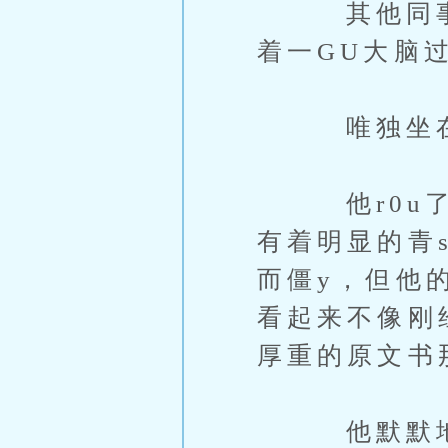
其他同事也
着一GU大脑
唯独坐在角
他r0u了r
有着明显的青
而僵y，但他
看起来不像刚
厚重的原文书
他默默地将