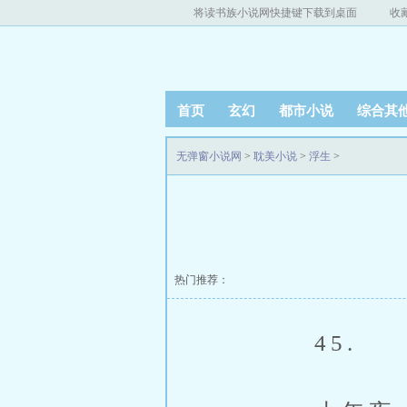
将读书族小说网快捷键下载到桌面
收
首页
玄幻
都市小说
综合其
无弹窗小说网
>
耽美小说
>
浮生
>
热门推荐：
45.