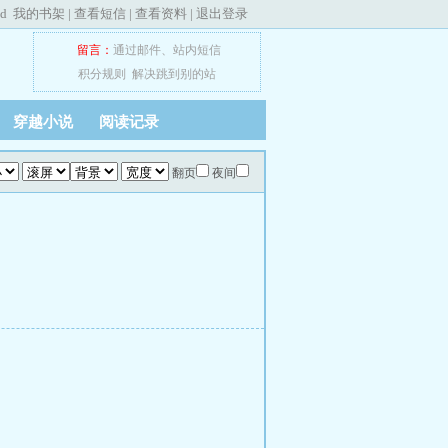
ed
我的书架
|
查看短信
|
查看资料
|
退出登录
留言：
通过邮件
、
站内短信
积分规则
解决跳到别的站
穿越小说
阅读记录
翻页
夜间