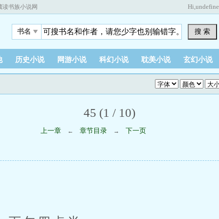
Hi,
undefin
藏读书族小说网
搜 索
书名
他
历史小说
网游小说
科幻小说
耽美小说
玄幻小说
45 (1 / 10)
上一章
章节目录
下一页
←
→