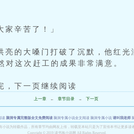
。
家辛苦了！」
的大嗓门打破了沉默，他红光
然对这次赶工的成果非常满意。
下一页继续阅读
上一章
章节目录
下一页
←
→
阅读
脑洞专属完整版全文免费阅读
脑洞专属小说全文阅读
脑洞专属小说
请叫我老师
世者
穿书第一天就结婚小说全文阅读
有小说为转载作品，所有章节均由网友上传，转载至本站只是为了宣传本书让更多读
Copyright © 2019 读书族小说网 All Rights Reserved.