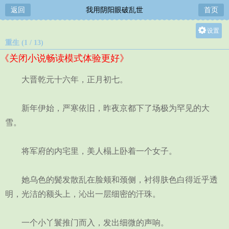
返回
我用阴阳眼破乱世
首页
设置
重生 (1 / 13)
关灯
《关闭小说畅读模式体验更好》
大
中
大晋乾元十六年，正月初七。
小
新年伊始，严寒依旧，昨夜京都下了场极为罕见的大
雪。
将军府的内宅里，美人榻上卧着一个女子。
她乌色的鬓发散乱在脸颊和颈侧，衬得肤色白得近乎透
明，光洁的额头上，沁出一层细密的汗珠。
一个小丫鬟推门而入，发出细微的声响。