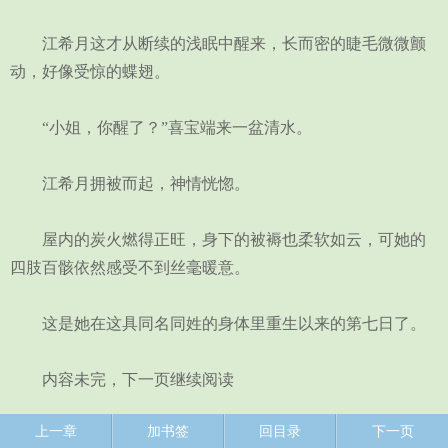
江希月这才从断续的浅眠中醒来，长而密的睫毛微微颤
动，好像受惊的蝶翅。
“小姐，你醒了？”喜宝端来一盆清水。
江希月拥被而起，神情恍惚。
屋内的炭火燃得正旺，身下的被褥也柔软如云，可她的
四肢百骸依然感受不到丝毫暖意。
这是她在这具同名同姓的身体里重生以来的第七日了。
内容未完，下一页继续阅读
上一章
加书签
回目录
下一页