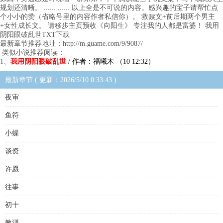
规划还清晰。 ...... ...... 以上全是不可说的内容。感兴趣的宝子请帮忙点
个小小的赞（省略号里的内容作者私信你）。 救赎文+前后期两个男主
+女性成长文。 请移步主页预收《向阳生》 专注我的人都是富婆！ 我用
阴阳眼破乱世TXT下载
最新章节推荐地址：http://m.guame.com/9/9087/
类似小说推荐阅读：
1、
我用阴阳眼破乱世
/ 作者：福曦木 （10 12:32）
最新章节 ( 更新：2026/5/10 0:33:43 )
夜审
鱼符
小蝶
谈资
许愿
往事
初十
教训