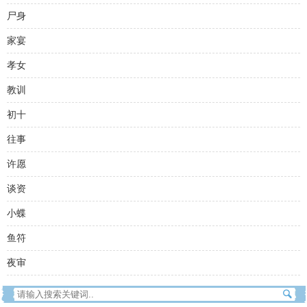
尸身
家宴
孝女
教训
初十
往事
许愿
谈资
小蝶
鱼符
夜审