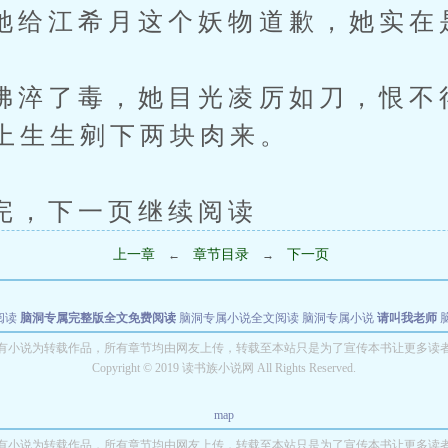
江希月这个妖物道歉，她实在
了毒，她目光凌厉如刀，恨不
上生生剜下两块肉来。
下一页继续阅读
上一章
章节目录
下一页
←
→
阅读
脑洞专属完整版全文免费阅读
脑洞专属小说全文阅读
脑洞专属小说
请叫我老师
世者
穿书第一天就结婚小说全文阅读
有小说为转载作品，所有章节均由网友上传，转载至本站只是为了宣传本书让更多读
Copyright © 2019 读书族小说网 All Rights Reserved.
map
有小说为转载作品，所有章节均由网友上传，转载至本站只是为了宣传本书让更多读